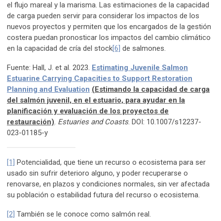
el flujo mareal y la marisma. Las estimaciones de la capacidad
de carga pueden servir para considerar los impactos de los
nuevos proyectos y permiten que los encargados de la gestión
costera puedan pronosticar los impactos del cambio climático
en la capacidad de cría del stock
[6]
de salmones.
Fuente: Hall, J. et al. 2023.
Estimating Juvenile Salmon
Estuarine Carrying Capacities to Support Restoration
Planning and Evaluation
(Estimando la capacidad de carga
del salmón juvenil, en el estuario, para ayudar en la
planificación y evaluación de los proyectos de
restauración)
.
Estuaries and Coasts
. DOI: 10.1007/s12237-
023-01185-y
[1]
Potencialidad, que tiene un recurso o ecosistema para ser
usado sin sufrir deterioro alguno, y poder recuperarse o
renovarse, en plazos y condiciones normales, sin ver afectada
su población o estabilidad futura del recurso o ecosistema.
[2]
También se le conoce como salmón real.