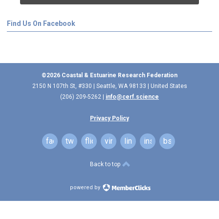
Find Us On Facebook
©2026 Coastal & Estuarine Research Federation
2150 N 107th St, #330 | Seattle, WA 98133 | United States
(206) 209-5262 |
info@cerf.science
Privacy Policy
facebook
twitter
flickr
vimeo
linkedin
instagram
bsky
Back to top
powered by