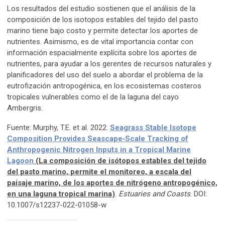
Los resultados del estudio sostienen que el análisis de la
composición de los isotopos estables del tejido del pasto
marino tiene bajo costo y permite detectar los aportes de
nutrientes. Asimismo, es de vital importancia contar con
información espacialmente explícita sobre los aportes de
nutrientes, para ayudar a los gerentes de recursos naturales y
planificadores del uso del suelo a abordar el problema de la
eutrofización antropogénica, en los ecosistemas costeros
tropicales vulnerables como el de la laguna del cayo
Ambergris.
Fuente: Murphy, T.E. et al. 2022.
Seagrass Stable Isotope
Composition Provides Seascape
‑
Scale Tracking of
Anthropogenic Nitrogen Inputs in a Tropical Marine
Lagoon
(La composición de isótopos estables del tejido
del pasto marino, permite el monitoreo, a escala del
paisaje marino, de los aportes de nitrógeno antropogénico,
en una laguna tropical marina)
.
Estuaries and Coasts
. DOI:
10.1007/s12237-022-01058-w