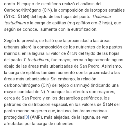
costa. El equipo de científicos realizó el análisis del
Carbono/Nitrógeno (C:N), la composición de isotopos estables
(δ13C, δ15N) del tejido de las hojas del pasto
Thalassia
testudinum
y la carga de epifitas (mg epífitos·cm-2 hoja), que
según se conoce, aumenta con la eutrofización.
Según lo previsto, se halló que la proximidad a las áreas
urbanas alteró la composición de los nutrientes de los pastos
marinos, en la laguna. El valor de δ15N del tejido de las hojas
del pasto
T. testudinum
, fue mayor, cerca o ligeramente aguas
abajo de las áreas más urbanizadas de San Pedro. Asimismo,
la carga de epífitas también aumentó con la proximidad a las
áreas más urbanizadas. Sin embargo, la relación
carbono/nitrógeno (C:N) del tejido disminuyó (indicando una
mayor cantidad de N). Y aunque los efectos son mayores,
cerca de San Pedro y en los desarrollos periféricos, los
patrones de distribución espacial, en los valores de δ15N del
pasto marino sugieren que, incluso, las áreas marinas
protegidas
[3]
(AMP), más alejadas, de la laguna, se ven
afectadas por la carga de nutrientes.