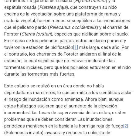
tormentas. La garceta de Luisiana (
Egretta tricolor
) y la
espátula rosada (
Platalea ajaja
), que construyen su nido
encima de la vegetación sobre una plataforma de ramas y
materia vegetal, fueron menos susceptibles a las inundaciones
que el pelicano pardo (
Pelecanus occidentalis
) y el charrán de
Forster (
Sterna forsteri
), especies que nidifican sobre el suelo.
En el caso de los pelicanos pardos, estos anidaron primero y
tuvieron la estación de nidificación
[1]
más larga, cada año. Por
el contrario, los charranes de Forster anidaron al final de la
estación, lo cual significa que no estuvieron durante las
tormentas iniciales, pero que los polluelos estuvieron en el nido
durante las tormentas más fuertes.
Este estudio se realizó en un área donde no había
depredadores mamíferos, lo que permitió a los científicos aislar
el riesgo de inundación como amenaza. Ahora bien, aunque
estos hallazgos sugieren que el aumento de la elevación
incrementará las tasas de supervivencia de los nidos, existen
problemas que se deben considerar. Las inundaciones
periódicas mantienen en la bahía a la hormiga roja de fuego
[2]
(Solenopsis invicta) invasora y reducen la cubierta de