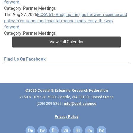
forward
Category: Partner Meetings
Thu Aug 27, 2026
ECSA 61- Bridging the gap between science and
policy in estuarine and coastal marine biodiversity: the way
forward
Category: Partner Meetings
View Full Calendar
Find Us On Facebook
©2026 Coastal & Estuarine Research Federation
2150 N 107th St, #330 | Seattle, WA 98133 | United States
(206) 209-5262 |
info@cerf.science
Privacy Policy
facebook
twitter
flickr
vimeo
linkedin
instagram
bsky