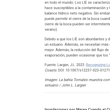
en todo el mundo. Los LIE se caracteriz
hace susceptibles a la contaminación y l
balance hídrico neto negativo. Sin embarg
puede permitir el cierre de la boca cuan
cierre de la boca pueden ser intermitente
verano).
Debido a que los LIE son abundantes y d
un estuario. Además, se necesitan más 
mejor. Además, la reducción del flujo d
evaporación, pueden ocasionar que los “
Fuente: Largier, J.L. 2023.
Recognizing L
Coasts
. DOI: 10.1007/s12237-023-01271
Imagen: La bahía Tomales muestra como 
estuario / John L. Largier
Inundaciones por Marea Cuando el Ci