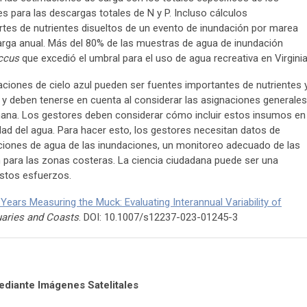
res para las descargas totales de N y P. Incluso cálculos
tes de nutrientes disueltos de un evento de inundación por marea
arga anual. Más del 80% de las muestras de agua de inundación
ccus
que excedió el umbral para el uso de agua recreativa en Virginia
aciones de cielo azul pueden ser fuentes importantes de nutrientes 
s y deben tenerse en cuenta al considerar las asignaciones generales
umana. Los gestores deben considerar cómo incluir estos insumos en
dad del agua. Para hacer esto, los gestores necesitan datos de
ciones de agua de las inundaciones, un monitoreo adecuado de las
 para las zonas costeras. La ciencia ciudadana puede ser una
estos esfuerzos.
 Years Measuring the Muck: Evaluating Interannual Variability of
uaries and Coasts
. DOI: 10.1007/s12237-023-01245-3
ediante Imágenes Satelitales