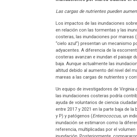
Las cargas de nutrientes pueden aumen
Los impactos de las inundaciones sobre
en relación con las tormentas y las inu
costeras, las inundaciones por mareas 
“cielo azul”) presentan un mecanismo po
adyacentes. A diferencia de la escorrentí
costeras avanzan e inundan el paisaje d
baja. Aunque actualmente las inundaci
altitud debido al aumento del nivel del 
mareas a las cargas de nutrientes y con
Un equipo de investigadores de Virginia
las inundaciones costeras podría contri
ayuda de voluntarios de ciencia ciudada
entre 2017 y 2021 en la parte baja de l
y P) y patógenos (
Enterococcus
, un ind
inundación se estimaron como la diferen
referencia, multiplicadas por el volumen
inundación. Posteriormente, compararon 