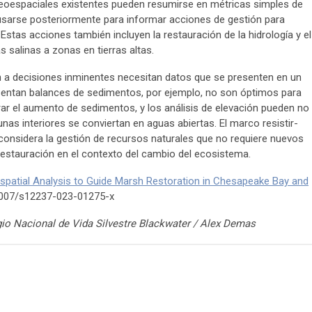
eoespaciales existentes pueden resumirse en métricas simples de
usarse posteriormente para informar acciones de gestión para
Estas acciones también incluyen la restauración de la hidrología y el
 salinas a zonas en tierras altas.
 a decisiones inminentes necesitan datos que se presenten en un
sentan balances de sedimentos, por ejemplo, no son óptimos para
rar el aumento de sedimentos, y los análisis de elevación pueden no
unas interiores se conviertan en aguas abiertas. El marco resistir-
considera la gestión de recursos naturales que no requiere nuevos
estauración en el contexto del cambio del ecosistema.
spatial Analysis to Guide Marsh Restoration in Chesapeake Bay and
.1007/s12237-023-01275-x
io Nacional de Vida Silvestre Blackwater
/ Alex Demas