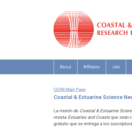
About
Affiliates
Join
CESN Main Page
Coastal & Estuarine Science N
La misión de
Coastal & Estuarine Scie
revista
Estuaries and Coasts
que sean re
gratuito que se entrega a los suscript