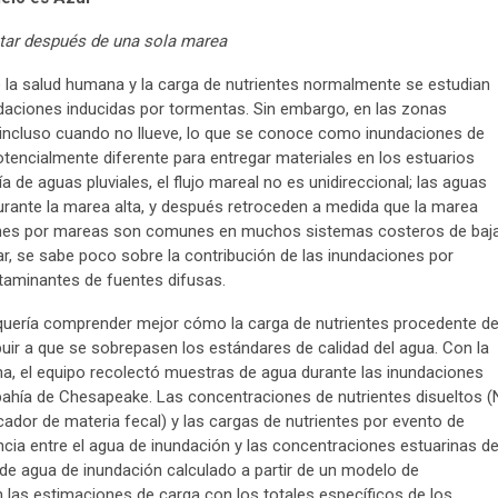
tar después de una sola marea
 la salud humana y la carga de nutrientes normalmente se estudian
ndaciones inducidas por tormentas. Sin embargo, en las zonas
(incluso cuando no llueve, lo que se conoce como inundaciones de
tencialmente diferente para entregar materiales en los estuarios
a de aguas pluviales, el flujo mareal no es unidireccional; las aguas
urante la marea alta, y después retroceden a medida que la marea
ones por mareas son comunes en muchos sistemas costeros de baj
mar, se sabe poco sobre la contribución de las inundaciones por
taminantes de fuentes difusas.
 quería comprender mejor cómo la carga de nutrientes procedente d
buir a que se sobrepasen los estándares de calidad del agua. Con la
na, el equipo recolectó muestras de agua durante las inundaciones
a bahía de Chesapeake. Las concentraciones de nutrientes disueltos (
icador de materia fecal) y las cargas de nutrientes por evento de
cia entre el agua de inundación y las concentraciones estuarinas d
 de agua de inundación calculado a partir de un modelo de
las estimaciones de carga con los totales específicos de los