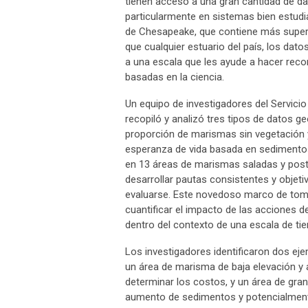
tienen acceso a una gran cantidad de d
particularmente en sistemas bien estud
de Chesapeake, que contiene más super
que cualquier estuario del país, los dat
a una escala que les ayude a hacer re
basadas en la ciencia.
Un equipo de investigadores del Servici
recopiló y analizó tres tipos de datos 
proporción de marismas sin vegetación y 
esperanza de vida basada en sedimentos.
en 13 áreas de marismas saladas y poster
desarrollar pautas consistentes y objet
evaluarse. Este novedoso marco de toma 
cuantificar el impacto de las acciones d
dentro del contexto de una escala de ti
Los investigadores identificaron dos ej
un área de marisma de baja elevación y 
determinar los costos, y un área de gra
aumento de sedimentos y potencialmente 