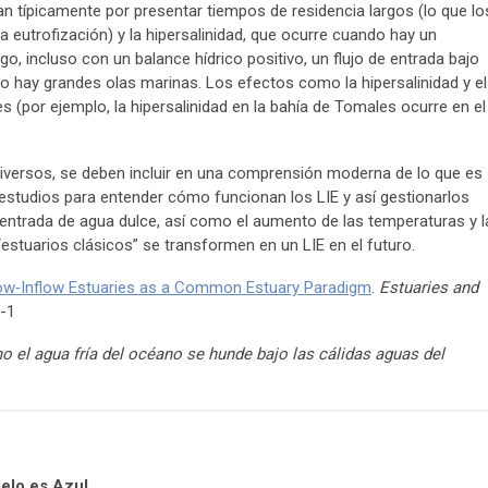
an típicamente por presentar tiempos de residencia largos (lo que lo
a eutrofización) y la hipersalinidad, que ocurre cuando hay un
o, incluso con un balance hídrico positivo, un flujo de entrada bajo
do hay grandes olas marinas. Los efectos como la hipersalinidad y el
s (por ejemplo, la hipersalinidad en la bahía de Tomales ocurre en el
iversos, se deben incluir en una comprensión moderna de lo que es
estudios para entender cómo funcionan los LIE y así gestionarlos
e entrada de agua dulce, así como el aumento de las temperaturas y l
estuarios clásicos” se transformen en un LIE en el futuro.
ow‑Inflow Estuaries as a Common Estuary Paradigm
.
Estuaries and
-1
el agua fría del océano se hunde bajo las cálidas aguas del
elo es Azul