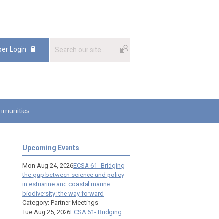
er Login
munities
Upcoming Events
Mon Aug 24, 2026
ECSA 61- Bridging
the gap between science and policy
in estuarine and coastal marine
biodiversity: the way forward
Category: Partner Meetings
Tue Aug 25, 2026
ECSA 61- Bridging