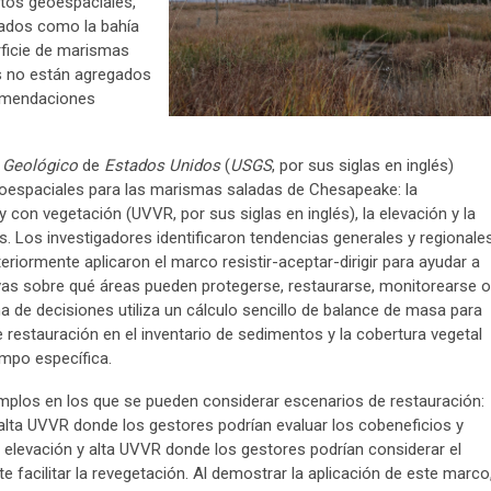
atos geoespaciales,
iados como la bahía
ficie de marismas
os no están agregados
comendaciones
o
Geológico
de
Estados Unidos
(
USGS
, por sus siglas en inglés)
geoespaciales para las marismas saladas de Chesapeake: la
con vegetación (UVVR, por sus siglas en inglés), la elevación y la
 Los investigadores identificaron tendencias generales y regionale
iormente aplicaron el marco resistir-aceptar-dirigir para ayudar a
ivas sobre qué áreas pueden protegerse, restaurarse, monitorearse o
de decisiones utiliza un cálculo sencillo de balance de masa para
e restauración en el inventario de sedimentos y la cobertura vegetal
empo específica.
emplos en los que se pueden considerar escenarios de restauración:
alta UVVR donde los gestores podrían evaluar los cobeneficios y
n elevación y alta UVVR donde los gestores podrían considerar el
facilitar la revegetación. Al demostrar la aplicación de este marco