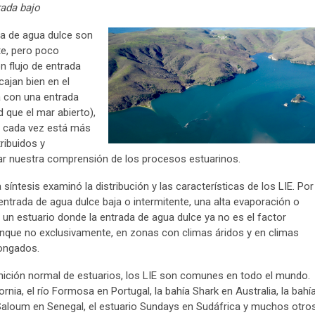
rada bajo
da de agua dulce son
te, pero poco
n flujo de entrada
cajan bien en el
 con una entrada
 que el mar abierto),
, cada vez está más
ribuidos y
ar nuestra comprensión de los procesos estuarinos.
íntesis examinó la distribución y las características de los LIE. Por
 entrada de agua dulce baja o intermitente, una alta evaporación o
n estuario donde la entrada de agua dulce ya no es el factor
que no exclusivamente, en zonas con climas áridos y en climas
ongados.
nición normal de estuarios, los LIE son comunes en todo el mundo.
rnia, el río Formosa en Portugal, la bahía Shark en Australia, la bahí
o Saloum en Senegal, el estuario Sundays en Sudáfrica y muchos otro